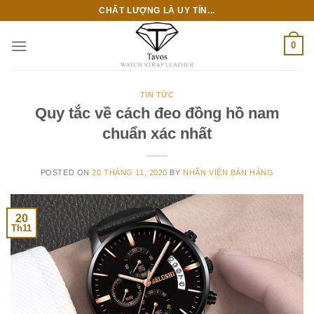
Skip
CHẤT LƯỢNG LÀ UY TÍN...
to
content
0
TIN TỨC
Quy tắc về cách đeo đồng hồ nam
chuẩn xác nhất
POSTED ON
20 THÁNG 11, 2020
BY
NHÂN VIÊN BÁN HÀNG
20
Th11