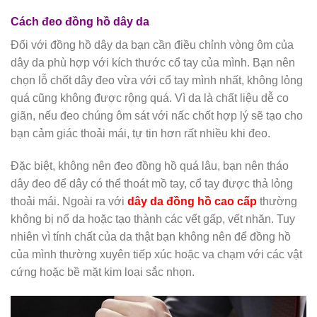
Cách đeo đồng hồ dây da
Đối với đồng hồ dây da bạn cần điều chỉnh vòng ôm của
dây da phù hợp với kích thước cổ tay của mình. Bạn nên
chọn lỗ chốt dây đeo vừa với cổ tay mình nhất, không lỏng
quá cũng không được rộng quá. Vì da là chất liệu dễ co
giãn, nếu đeo chúng ôm sát với nấc chốt hợp lý sẽ tạo cho
bạn cảm giác thoải mái, tự tin hơn rất nhiều khi đeo.
Đặc biệt, không nên đeo đồng hồ quá lâu, bạn nên tháo
dây đeo để dây có thể thoát mồ tay, cổ tay được thả lỏng
thoải mái. Ngoài ra với
dây da đồng hồ cao cấp
thường
không bị nổ da hoặc tạo thành các vết gấp, vết nhăn. Tuy
nhiên vì tính chất của da thật bạn không nên để đồng hồ
của mình thường xuyên tiếp xúc hoặc va chạm với các vật
cứng hoặc bề mặt kim loại sắc nhọn.