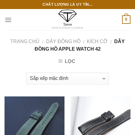
Skip
CHẤT LƯỢNG LÀ UY TÍN...
to
content
0
TRANG CHỦ
DÂY ĐỒNG HỒ
KÍCH CỠ
DÂY
/
/
/
ĐỒNG HỒ APPLE WATCH 42
LỌC