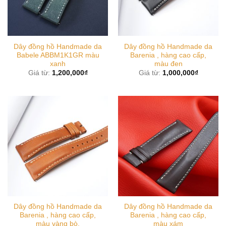
Dây đồng hồ Handmade da
Dây đồng hồ Handmade da
Babele ABBM1K1GR màu
Barenia , hàng cao cấp,
xanh
màu đen
Giá từ:
1,200,000
₫
Giá từ:
1,000,000
₫
Dây đồng hồ Handmade da
Dây đồng hồ Handmade da
Barenia , hàng cao cấp,
Barenia , hàng cao cấp,
màu vàng bò.
màu xám