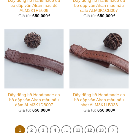
Dây đồng hồ Handmade da
Dây đồng hồ Handmade da
bò dập vân Alran màu đỏ
bò dập vân Alran màu nâu
ALM3K1RE008
cafe ALM3K1CB007
Giá từ:
650,000
₫
Giá từ:
650,000
₫
Dây đồng hồ Handmade da
Dây đồng hồ Handmade da
bò dập vân Alran màu nâu
bò dập vân Alran màu nâu
đậm ALM3K1DB007
nhạt ALM3K1LB033
Giá từ:
650,000
₫
Giá từ:
650,000
₫
1
2
3
4
…
11
12
13