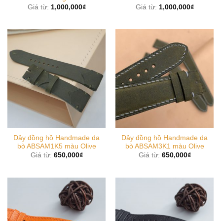
Giá từ:
1,000,000
₫
Giá từ:
1,000,000
₫
Dây đồng hồ Handmade da
Dây đồng hồ Handmade da
bò ABSAM1K5 màu Olive
bò ABSAM3K1 màu Olive
Giá từ:
650,000
₫
Giá từ:
650,000
₫